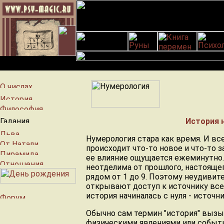
История 
Нумерология стара как время. И вс
происходит что-то новое и что-то з
ее влияние ощущается ежеминутно.
неотделима от прошлого, настояще
рядом от 1 до 9. Поэтому неудивит
открывают доступ к источнику вс
история начиналась с нуля - источн
Обычно сам термин "история" вызы
физическими явлениями или событ