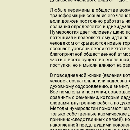
Любые перемены в обществе возм
трансформации сознания его члено
воли должен постоянно работать н
сознания определяется индивидуа
Нумерология дает человеку шанс п
потенциал и позволяет ему идти по
человеком открываются новые гори
осознает уровень своей ответств
благоприятной общественной атмо
частью всего сущего во вселенной, 
поступки, но и мысли влияют на ра
В повседневной жизни (явления ко
человек сознательно или подсозна
духовному оздоровлению, а значит,
Все помыслы и поступки, соверша
сравнить с семенами, которые дад
словами, внутренняя работа по дух
Методы нумерологии помогают чело
только собственные кармические д
причинно-следственных связей), но
накопленной предыдущими поколен