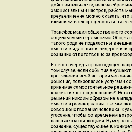
действительности, нельзя сбрасыва
эмоциональный настрой, работа мы
преувеличения можно сказать, что
влиянием всех процессов во вселе
Трансформация общественного соз
социальными переменами. Обществ
такого рода не подвластны внешне
смерти выдающихся лидеров или п
сознание ответственно за происхо
В свою очередь происходящее напр
том случае, если события внушаю
протяжении всей истории человече
решения, пользовались услугами с
принимая самостоятельное решение
коллективного подсознания*. Нега
решений никоим образом не выпад
смерти и реинкарнации, т. е. эвол
совершенствования человека. Куль
угасание, чтобы со временем возр
называется эволюцией. Нумерологи
сознание, существующее в конкрет
диапазоне числового ряда от 1 до 9.