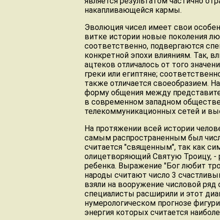
является результатом частично отр
накапливающейся кармы.
Эволюция чисел имеет свои особен
витке истории новые поколения люд
соответственно, подвергаются сп
конкретной эпохи влияниям. Так, вл
ацтеков отличалось от того значен
греки или египтяне; соответственн
также отличается своеобразием. На
форму общения между представите
в современном западном обществе 
телекоммуникационных сетей и вы
На протяжении всей истории челове
самым распространенным был числов
считается "священным", так как си
олицетворяющий Святую Троицу, - ра
ребенка. Выражение "Бог любит тро
народы считают число 3 счастливы
взяли на вооружение числовой ряд 
специалисты расширили и этот диап
нумерологическом прогнозе фигурир
энергия которых считается наибол